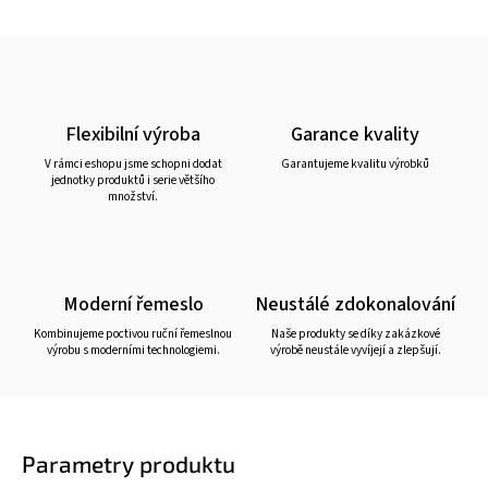
Flexibilní výroba
Garance kvality
V rámci eshopu jsme schopni dodat
Garantujeme kvalitu výrobků
jednotky produktů i serie většího
množství.
Moderní řemeslo
Neustálé zdokonalování
Kombinujeme poctivou ruční řemeslnou
Naše produkty se díky zakázkové
výrobu s moderními technologiemi.
výrobě neustále vyvíjejí a zlepšují.
Parametry produktu