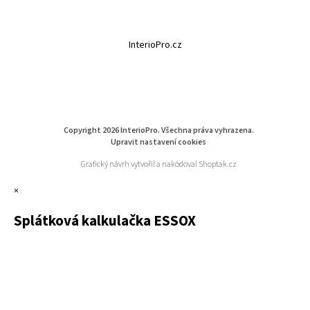
InterioPro.cz
Copyright 2026
InterioPro
. Všechna práva vyhrazena.
Upravit nastavení cookies
Grafický návrh vytvořil a nakódoval
Shoptak.cz
×
Splátková kalkulačka ESSOX