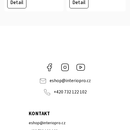
Detail
Detail
Facebook
Instagram
Youtube
eshop
@
interiopro.cz
+420 732 122 102
KONTAKT
eshop
@
interiopro.cz