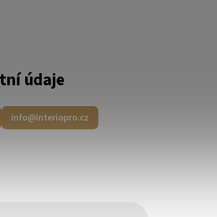
tní údaje
info@interiopro.cz