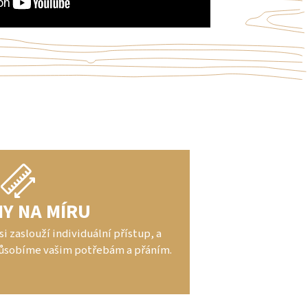
Y NA MÍRU
i zaslouží individuální přístup, a
působíme vašim potřebám a přáním.