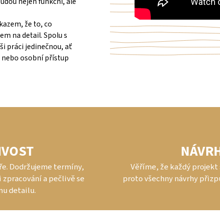
udou nejen funkční, ale
kazem, že to, co
em na detail. Spolu s
ši práci jedinečnou, ať
m nebo osobní přístup
IVOST
NÁVRH
ře. Dodržujeme termíny,
Věříme, že každý projekt s
 zpracování a pečlivě se
proto všechny návrhy přiz
u detailu.