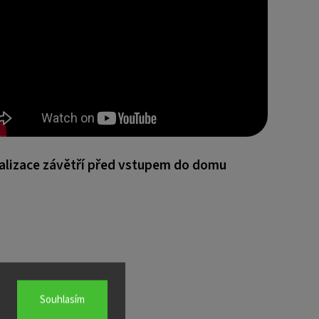
alizace závětří před vstupem do domu
Souhlasím