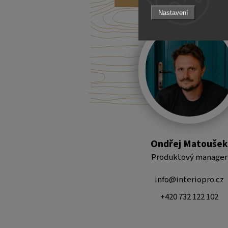
Nastavení
Ondřej Matoušek
Produktový manager
info@interiopro.cz
+420 732 122 102