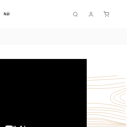
Nábytek
Schodiště
Obklady
E-shop
O nás