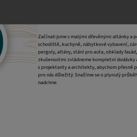
Náš tým
Začínali jsme s malými dřevěnými altánky a p
schodiště, kuchyně, nábytkové vybavení, záro
pergoly, altány, stání pro auta, obklady fasád
zkušenostmi zvládneme kompletní dodávky a 
s projektanty a architekty, abychom přesně po
pro nás důležitý. Snažíme se o plynulý průběh
nadchne.