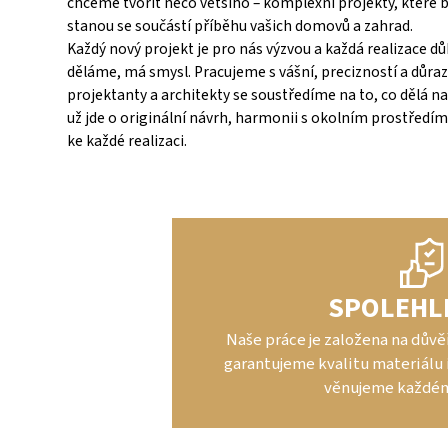
chceme tvořit něco většího – komplexní projekty, které b
stanou se součástí příběhu vašich domovů a zahrad.
Každý nový projekt je pro nás výzvou a každá realizace dů
děláme, má smysl. Pracujeme s vášní, precizností a důraz
projektanty a architekty se soustředíme na to, co dělá na
už jde o originální návrh, harmonii s okolním prostředí
ke každé realizaci.
SPOLEHL
Naše práce je založena na důvě
garantujeme kvalitu materiálu i
věnujeme každém