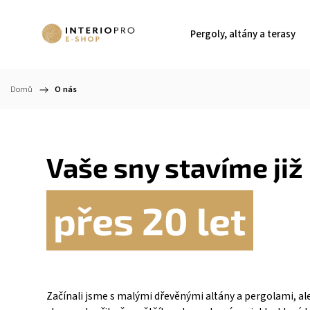
Pergoly, altány a terasy
Domů
/
O nás
Vaše sny stavíme již
přes 20 let
Začínali jsme s malými dřevěnými altány a pergolami, ale