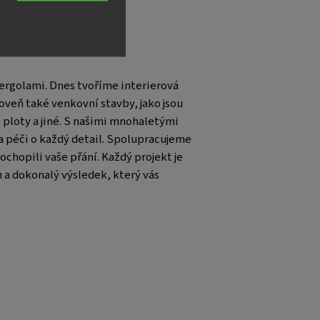
ergolami. Dnes tvoříme interierová
veň také venkovní stavby, jako jsou
, ploty a jiné. S našimi mnohaletými
péči o každý detail. Spolupracujeme
chopili vaše přání. Každý projekt je
 a dokonalý výsledek, který vás