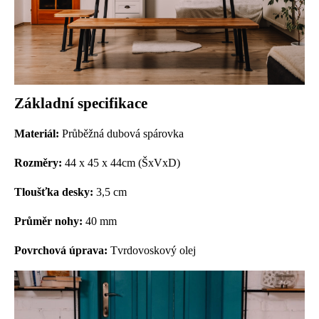
Základní specifikace
Materiál:
P
růběžná dubová spárovka
Rozměry:
44
x 45 x 44cm (ŠxVxD)
Tloušťka desky:
3,5 cm
Průměr nohy
:
40 mm
Povrchová úprava:
Tvrdovoskový olej