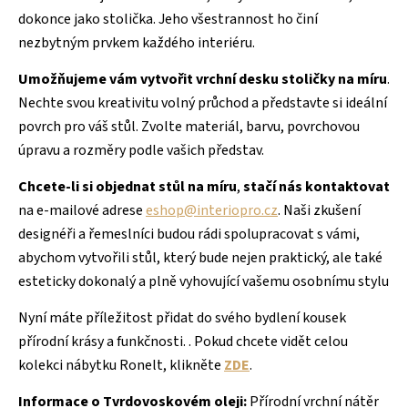
dokonce jako stolička. Jeho všestrannost ho činí
nezbytným prvkem každého interiéru.
Umožňujeme vám vytvořit vrchní desku stoličky na míru
.
Nechte svou kreativitu volný průchod a představte si ideální
povrch pro váš stůl. Zvolte materiál, barvu, povrchovou
úpravu a rozměry podle vašich představ.
Chcete-li si objednat stůl na míru
,
stačí nás kontaktovat
na e-mailové adrese
eshop@interiopro.cz
. Naši zkušení
designéři a řemeslníci budou rádi spolupracovat s vámi,
abychom vytvořili stůl, který bude nejen praktický, ale také
esteticky dokonalý a plně vyhovující vašemu osobnímu stylu
Nyní máte příležitost přidat do svého bydlení kousek
přírodní krásy a funkčnosti. . Pokud chcete vidět celou
kolekci nábytku Ronelt, klikněte
ZDE
.
Informace o Tvrdovoskovém oleji:
Přírodní vrchní nátěr