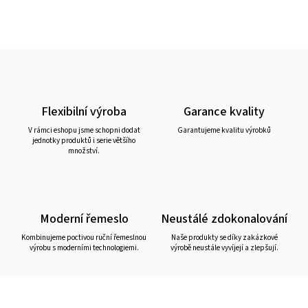
Flexibilní výroba
Garance kvality
V rámci eshopu jsme schopni dodat
Garantujeme kvalitu výrobků
jednotky produktů i serie většího
množství.
Moderní řemeslo
Neustálé zdokonalování
Kombinujeme poctivou ruční řemeslnou
Naše produkty se díky zakázkové
výrobu s moderními technologiemi.
výrobě neustále vyvíjejí a zlepšují.