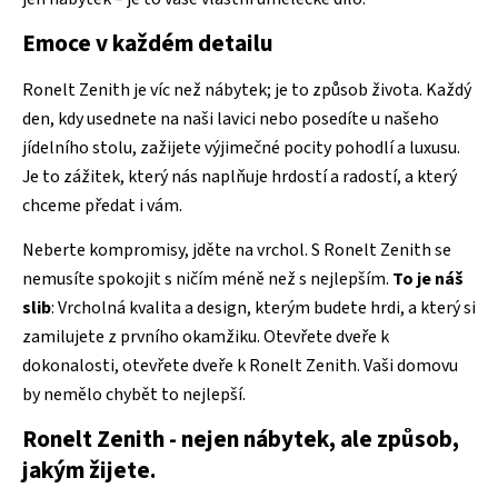
Emoce v každém detailu
Ronelt Zenith je víc než nábytek; je to způsob života. Každý
den, kdy usednete na naši lavici nebo posedíte u našeho
jídelního stolu, zažijete výjimečné pocity pohodlí a luxusu.
Je to zážitek, který nás naplňuje hrdostí a radostí, a který
chceme předat i vám.
Neberte kompromisy, jděte na vrchol. S Ronelt Zenith se
nemusíte spokojit s ničím méně než s nejlepším.
To je náš
slib
: Vrcholná kvalita a design, kterým budete hrdi, a který si
zamilujete z prvního okamžiku. Otevřete dveře k
dokonalosti, otevřete dveře k Ronelt Zenith. Vaši domovu
by nemělo chybět to nejlepší.
Ronelt Zenith - nejen nábytek, ale způsob,
jakým žijete.