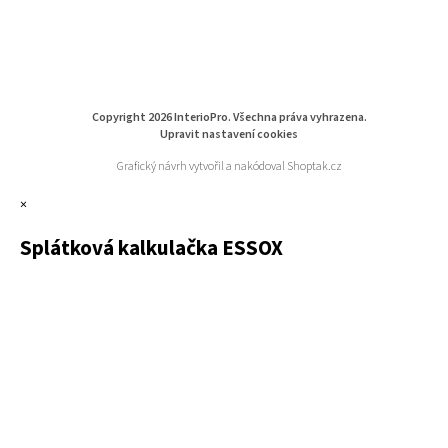
Copyright 2026
InterioPro
. Všechna práva vyhrazena.
Upravit nastavení cookies
Grafický návrh vytvořil a nakódoval
Shoptak.cz
×
Splátková kalkulačka ESSOX