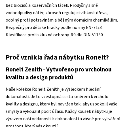
bez biocidů a kozervačních látek. Prodyšný silně
vodoodpudivý nátěr, zároveň regulující vlhkost dřeva,
odolný proti potravinám a běžným domácím chemikáliím.
Bezpečný pro dětské hračky podle normy EN-71/3.
Klasifikace protiskluzné ochrany R9 dle DIN 51130.
Proč vznikla řada nábytku Ronelt?
Ronelt
Zenith
- Vytvořeno p
ro vrcholnou
kvalitu a design produktů
Naše kolekce Ronelt Zenith je výsledkem hledání
dokonalosti. Je to vzestupná cesta směrem k vrcholu
kvality a designu, který byl navržen tak, aby uspokojil vaše
smysly a vykouzlil pocit úžasu. Každý kousek nábytku je
výrazem naší oddanosti k dokonalosti a vášně pro vytváření
prostoru, který vás okouzlí
.