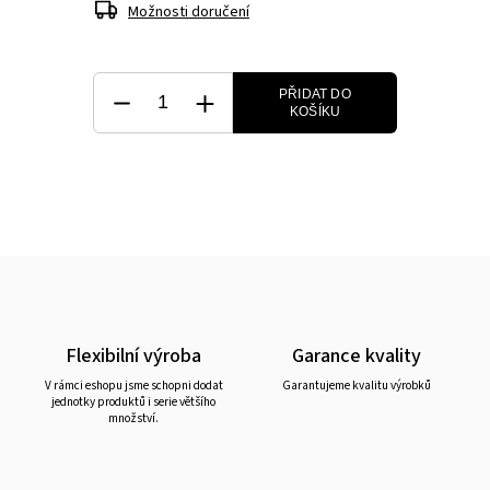
Možnosti doručení
PŘIDAT DO
KOŠÍKU
Flexibilní výroba
Garance kvality
V rámci eshopu jsme schopni dodat
Garantujeme kvalitu výrobků
jednotky produktů i serie většího
množství.