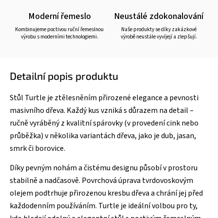
Moderní řemeslo
Neustálé zdokonalování
Kombinujeme poctivou ruční řemeslnou
Naše produkty se díky zakázkové
výrobu s moderními technologiemi.
výrobě neustále vyvíjejí a zlepšují.
Detailní popis produktu
Stůl Turtle je ztělesněním přirozené elegance a pevnosti
masivního dřeva. Každý kus vzniká s důrazem na detail –
ručně vyráběný z kvalitní spárovky (v provedení cink nebo
průběžka) v několika variantách dřeva, jako je dub, jasan,
smrk či borovice.
Díky pevným nohám a čistému designu působí v prostoru
stabilně a nadčasově. Povrchová úprava tvrdovoskovým
olejem podtrhuje přirozenou kresbu dřeva a chrání jej před
každodenním používáním. Turtle je ideální volbou pro ty,