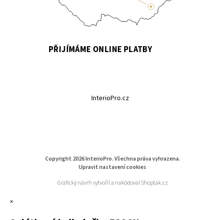
PŘIJÍMÁME ONLINE PLATBY
InterioPro.cz
Copyright 2026
InterioPro
. Všechna práva vyhrazena.
Upravit nastavení cookies
Grafický návrh vytvořil a nakódoval
Shoptak.cz
×