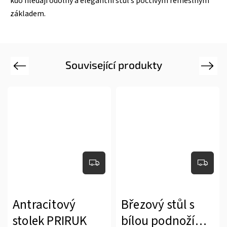
kdo hledají odolný a elegantní stůl s poctivým řemeslným
základem.
Související produkty
Previous
Next
Antracitový
Březový stůl s
stolek PRIRUK
bílou podnoží