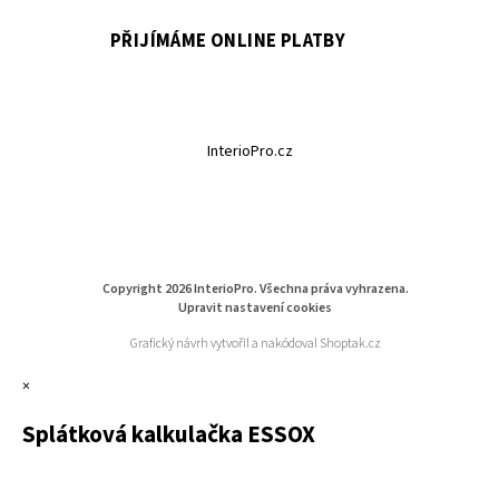
PŘIJÍMÁME ONLINE PLATBY
InterioPro.cz
Copyright 2026
InterioPro
. Všechna práva vyhrazena.
Upravit nastavení cookies
Grafický návrh vytvořil a nakódoval
Shoptak.cz
×
Splátková kalkulačka ESSOX