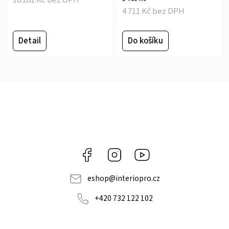
4 711 Kč bez DPH
Detail
Do košíku
Facebook
Instagram
Youtube
eshop
@
interiopro.cz
+420 732 122 102