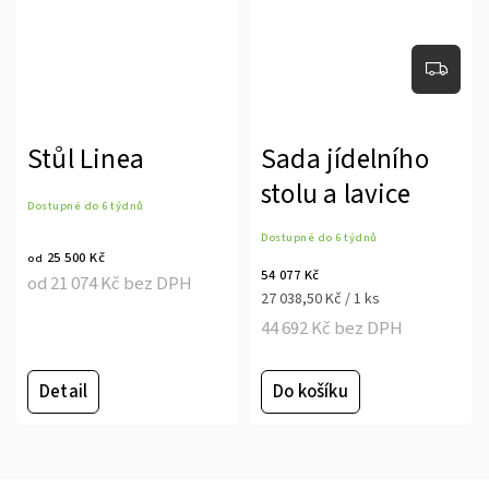
Stůl Linea
Sada jídelního
stolu a lavice
Dostupné do 6 týdnů
Dostupné do 6 týdnů
25 500 Kč
od
54 077 Kč
od 21 074 Kč bez DPH
27 038,50 Kč / 1 ks
44 692 Kč bez DPH
Detail
Do košíku