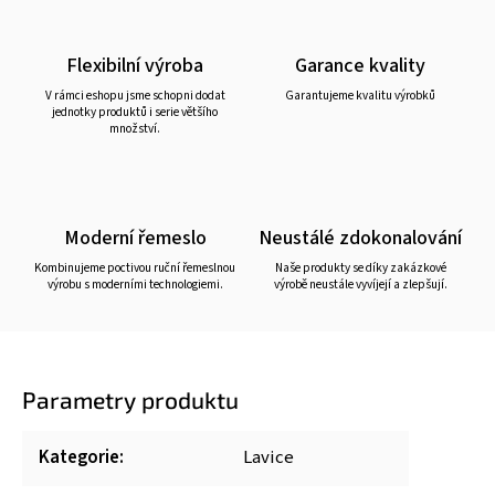
Flexibilní výroba
Garance kvality
V rámci eshopu jsme schopni dodat
Garantujeme kvalitu výrobků
jednotky produktů i serie většího
množství.
Moderní řemeslo
Neustálé zdokonalování
Kombinujeme poctivou ruční řemeslnou
Naše produkty se díky zakázkové
výrobu s moderními technologiemi.
výrobě neustále vyvíjejí a zlepšují.
Parametry produktu
Kategorie
:
Lavice