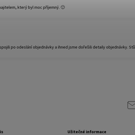
ajitelem, který byl moc příjemný. 🙂
ili po odeslání objednávky a ihned jsme dořešili detaily objednávky. Stůl j
is
Užitečné informace