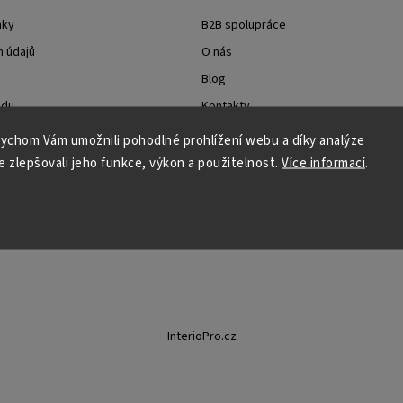
nky
B2B spolupráce
 údajů
O nás
Blog
odu
Kontakty
es
InterioPro - Kompletní řešení bydlení
ychom Vám umožnili pohodlné prohlížení webu a díky analýze
otazy
Postup nákupu při využití rozložené 
 zlepšovali jeho funkce, výkon a použitelnost.
Více informací
.
Postup nákupu na splátky ESSOX - be
InterioPro.cz