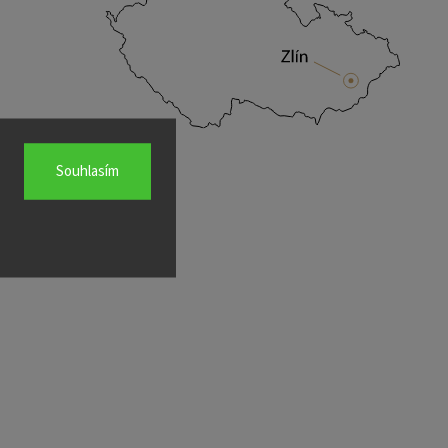
Souhlasím
platby ESSOX
z registrace