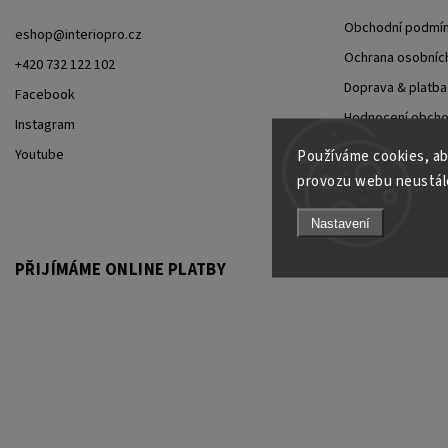
Obchodní podmí
eshop
@
interiopro.cz
Ochrana osobních
+420 732 122 102
Doprava & platba
Facebook
Hodnocení obch
Instagram
Všechno o cooki
Youtube
Používáme cookies, ab
Často kladené d
provozu webu neustále
Nastavení
PŘIJÍMÁME ONLINE PLATBY