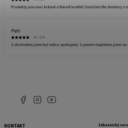
Produkty jsou moc krásné a hlavně kvalitní. Doručení dle domluvy s m
Petr
28.1.2024
S obchodem jsem byl velice spokojený. S panem majitelem jsme se spoj
Facebook
Instagram
Youtube
Zákaznický serv
KONTAKT