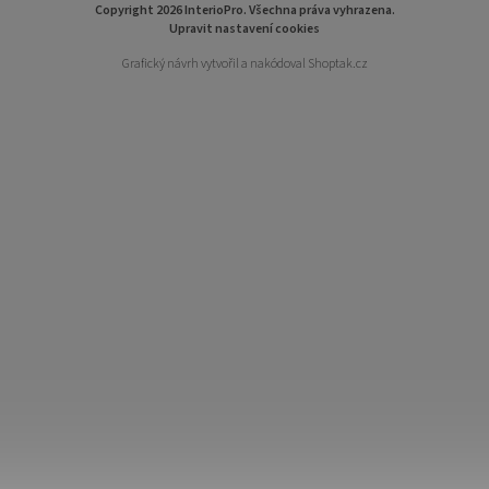
Copyright 2026
InterioPro
. Všechna práva vyhrazena.
Upravit nastavení cookies
Grafický návrh vytvořil a nakódoval
Shoptak.cz