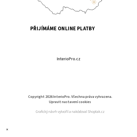
PŘIJÍMÁME ONLINE PLATBY
InterioPro.cz
Copyright 2026
InterioPro
. Všechna práva vyhrazena.
Upravit nastavení cookies
Grafický návrh vytvořil a nakódoval
Shoptak.cz
×