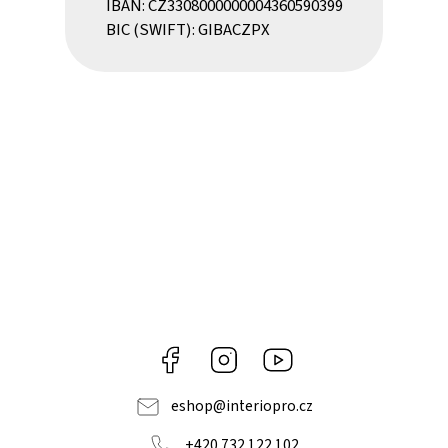
IBAN: CZ3308000000004360590399
BIC (SWIFT): GIBACZPX
Facebook
Instagram
Youtube
eshop
@
interiopro.cz
+420 732 122 102