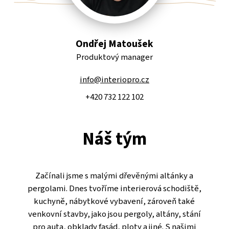
Ondřej Matoušek
Produktový manager
info@interiopro.cz
+420 732 122 102
Náš tým
Začínali jsme s malými dřevěnými altánky a
pergolami. Dnes tvoříme interierová schodiště,
kuchyně, nábytkové vybavení, zároveň také
venkovní stavby, jako jsou pergoly, altány, stání
pro auta, obklady fasád, ploty a jiné. S našimi