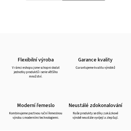
Flexibilní výroba
Garance kvality
V rámci eshopu jsme schopni dodat
Garantujeme kvalitu výrobků
jednotky produktů i serie většího
množství.
Moderní řemeslo
Neustálé zdokonalování
Kombinujeme poctivou ruční řemeslnou
Naše produkty se díky zakázkové
výrobu s moderními technologiemi.
výrobě neustále vyvíjejí a zlepšují.