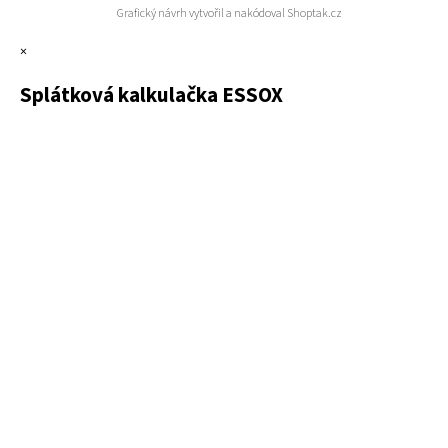
Grafický návrh vytvořil a nakódoval
Shoptak.cz
×
Splátková kalkulačka ESSOX