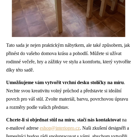
Tato sada je nejen praktickým nábytkem, ale také způsobem, jak
přinést do vašeho domova krásu a pohodlí. Můžete si užívat
rodinné večeře, hry a zážitky ve stylu a komfortu, který vytvoříte
díky této sadě.
Umožňujeme vám vytvořit vrchní desku stoličky na míru
.
Nechte svou kreativitu volný průchod a představte si ideální
povrch pro váš stůl. Zvolte materiál, barvu, povrchovou úpravu
a rozměry podle vašich představ.
Chcete-li si objednat stůl na míru
,
stačí nás kontaktovat
na
e-mailové adrese
eshop@interiopro.cz
.
Naši zkušení designéři a
řemeslníci budou rádi spolupracovat s vámi, abychom vytvořili