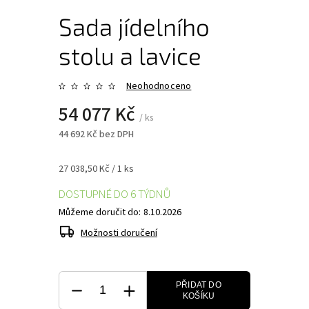
Sada jídelního
stolu a lavice
Neohodnoceno
54 077 Kč
/ ks
44 692 Kč bez DPH
27 038,50 Kč / 1 ks
DOSTUPNÉ DO 6 TÝDNŮ
Můžeme doručit do:
8.10.2026
Možnosti doručení
PŘIDAT DO
KOŠÍKU