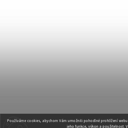
Používáme cookies, abychom Vám umožnili pohodlné prohlížení webu a
jeho funkce, výkon a použitelnost.
V