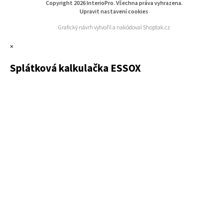
Copyright 2026
InterioPro
. Všechna práva vyhrazena.
Upravit nastavení cookies
Grafický návrh vytvořil a nakódoval
Shoptak.cz
×
Splátková kalkulačka ESSOX