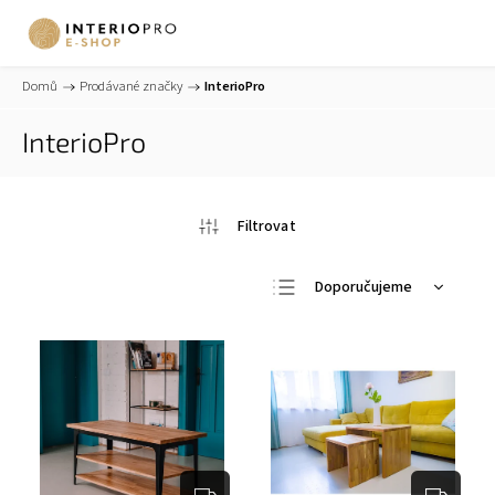
Domů
/
Prodávané značky
/
InterioPro
InterioPro
Doporučujeme
Nejlevnější
Nejdražší
Nejprodávanější
Abecedně