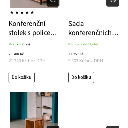
Konferenční
Sada
stolek s policemi
konferenčních
JMMKM
stolů
Skladem
(1 ks)
Dostupné do 6 týdnů
25 700 Kč
11 257 Kč
21 240 Kč bez DPH
9 303 Kč bez DPH
Do košíku
Do košíku