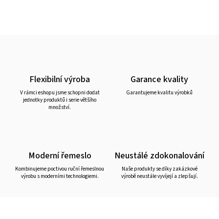
Flexibilní výroba
Garance kvality
V rámci eshopu jsme schopni dodat
Garantujeme kvalitu výrobků
jednotky produktů i serie většího
množství.
Moderní řemeslo
Neustálé zdokonalování
Kombinujeme poctivou ruční řemeslnou
Naše produkty se díky zakázkové
výrobu s moderními technologiemi.
výrobě neustále vyvíjejí a zlepšují.