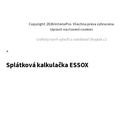
Copyright 2026
InterioPro
. Všechna práva vyhrazena.
Upravit nastavení cookies
Grafický návrh vytvořil a nakódoval
Shoptak.cz
×
Splátková kalkulačka ESSOX