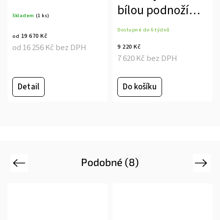
bílou podnoží
Skladem
(1 ks)
KONFIK
Dostupné do 6 týdnů
19 670 Kč
od
od 16 256 Kč bez DPH
9 220 Kč
7 620 Kč bez DPH
Detail
Do košíku
Podobné (8)
Previous
Next