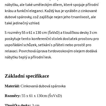
nábytku, ale také uměleckým dílem, které spojuje přírodní
krásu a funkční eleganci. Každý kus je vyráběn z cinkované
dubové spárovky, což zajišťuje nejen jeho trvanlivost, ale
také jedinečný vzhled.
S rozměry 55 x 61 x 130 cm (ŠxVxD) a tloušťkou desky 3 cm
poskytuje tento konferenční stolek dostatek prostoru pro
uspořádání schůzek, setkání s přáteli nebo prostě pro
relaxaci. Povrchová úprava tvrdovoskovým olejem dodává
nábytku teplý a přírodní lesk.
Základní specifikace
inkovaná dubová spárovka
Materiál:
C
Rozměry:
55
x 61 x 130cm (ŠxVxD)
Tloušťka desky:
3 cm