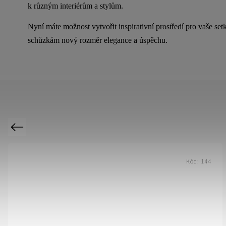
k různým interiérům a stylům.
Nyní máte možnost vytvořit inspirativní prostředí pro vaše set
schůzkám nový rozměr elegance a úspěchu.
Previous
Kód:
143