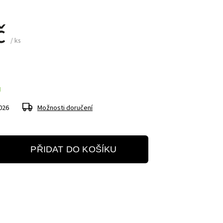
č
/ ks
Ů
026
Možnosti doručení
PŘIDAT DO KOŠÍKU