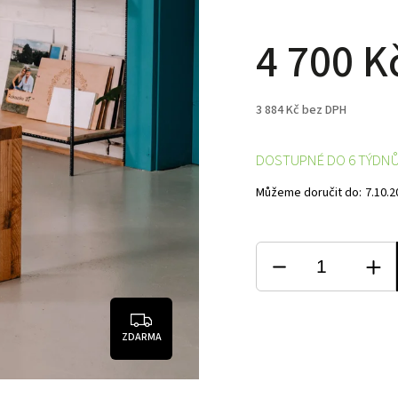
4 700 K
3 884 Kč bez DPH
DOSTUPNÉ DO 6 TÝDN
Můžeme doručit do:
7.10.2
ZDARMA