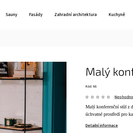
Sauny
Fasády
Zahradní architektura
Kuchyně
Malý konf
Kód:
66
Neohodn
Malý konferenční stůl z d
úchvatné prostředí pro 
Detailní informace