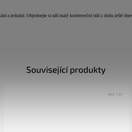
kání a jednání. Objednejte si náš malý konferenční stůl z dubu ještě dne
Související produkty
Kód:
146