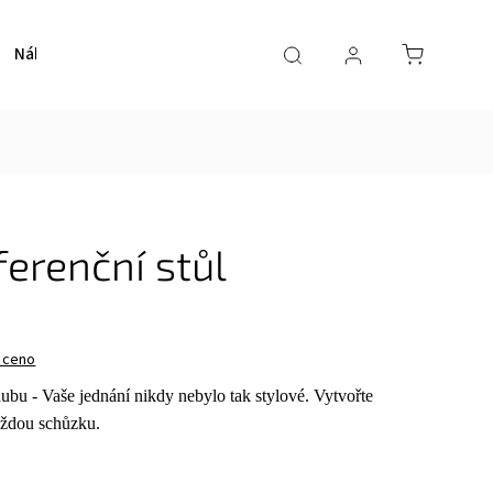
Nábytek
Schodiště
Obklady
E-shop
O nás
erenční stůl
oceno
ubu - Vaše jednání nikdy nebylo tak stylové. Vytvořte
každou schůzku
.