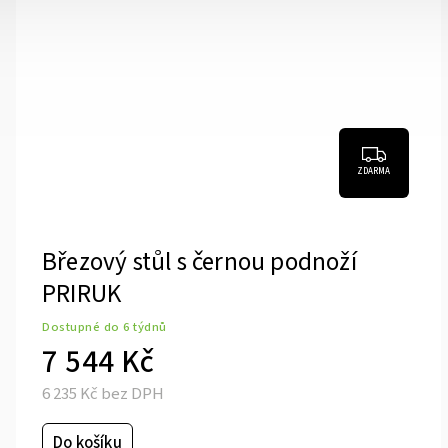
ZDARMA
Březový stůl s bílou podnoží
PRIRUK
Skladem
(1 ks)
7 544 Kč
6 235 Kč bez DPH
Do košíku