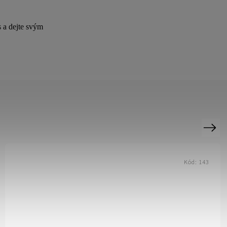
s a dejte svým
Next
Kód:
145