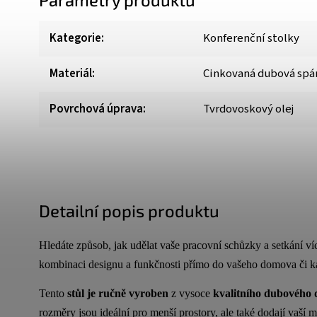
Kategorie
:
Konferenční stolky
Materiál
:
Cinkovaná dubová spá
Povrchová úprava
:
Tvrdovoskový olej
Detailní popis produktu
Hledáte způsob, jak udělat vaše pracovní schůzky a setkání ví
kombinaci designu a funkčnosti přímo do vašeho domova či k
Tento
stůl je ručně vyroben
z vysoce
kvalitního
dubového
rozměry jsou ideální pro menší prostory, ale také dodají vaší mí