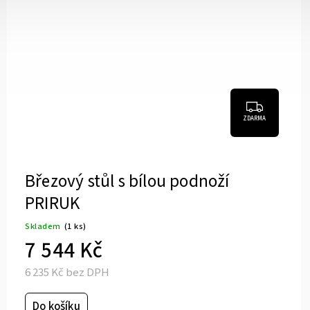
ZDARMA
Březový stůl s bílou podnoží
KONFIK
Dostupné do 6 týdnů
9 220 Kč
7 620 Kč bez DPH
Do košíku