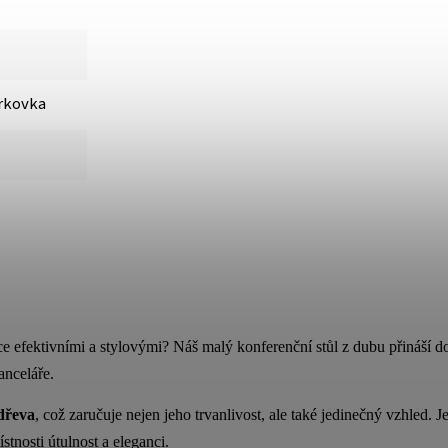
rkovka
ce efektivními a stylovými? Náš malý konferenční stůl z dubu přináší 
anceláře.
dřeva
, což zaručuje nejen jeho trvanlivost, ale také jedinečný vzhled.
stnosti útulnost a eleganci.