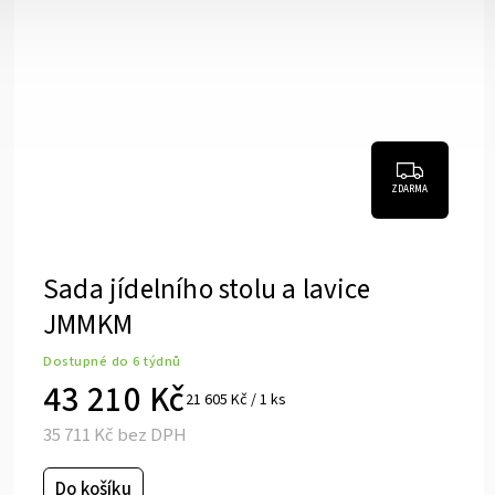
ZDARMA
Březový stůl s černou podnoží
KONFIK
Dostupné do 6 týdnů
9 220 Kč
7 620 Kč bez DPH
Do košíku