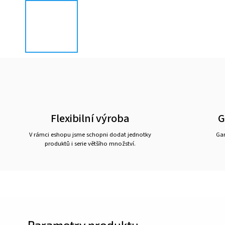
Flexibilní výroba
G
V rámci eshopu jsme schopni dodat jednotky
Gar
produktů i serie většího množství.
Parametry produktu