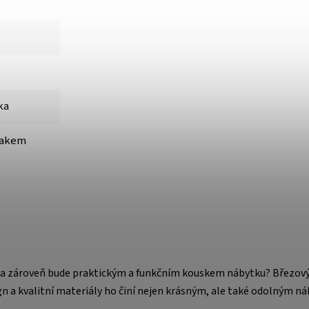
ka
lakem
 a zároveň bude praktickým a funkčním kouskem nábytku? Březový 
 a kvalitní materiály ho činí nejen krásným, ale také odolným n