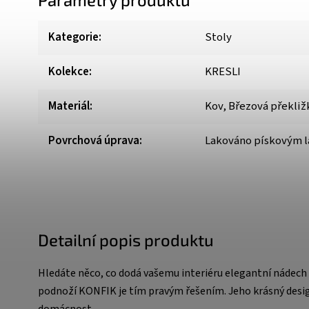
Kategorie
:
Stoly
Kolekce
:
KRESLI
Materiál
:
Kov, Březová překliž
Povrchová úprava
:
Lakováno pískovým 
Detailní popis produktu
Hledáte něco, co dodá vašemu interiéru elegantní nádech
podnoží KONFIK je tím pravým řešením. Jeho krásný design
domácnost.