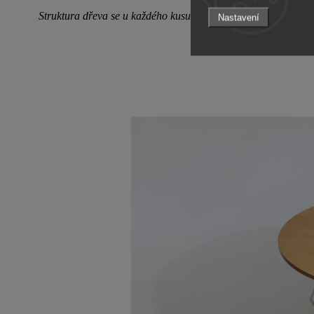
Struktura dřeva se u každého kusu liší, je to jednoduše přírodn
Nastavení