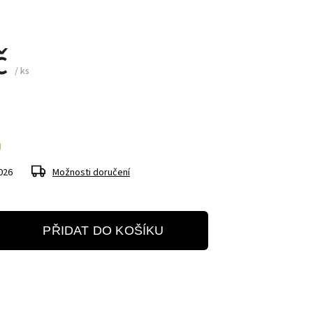
č
/ ks
Ů
026
Možnosti doručení
PŘIDAT DO KOŠÍKU