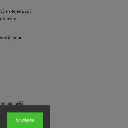
ovým olejem, což
dolnost a
ký stůl nebo
pro odolnější
Souhlasím