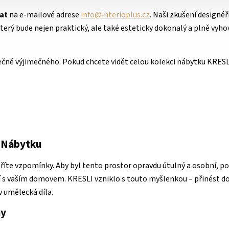
at
na e-mailové adrese
info@interioplus.cz
. Naši zkušení designéř
terý bude nejen praktický, ale také esteticky dokonalý a plně vyho
tečně výjimečného.
Pokud chcete vidět celou kolekci nábytku KRESL
 Nábytku
oříte vzpomínky. Aby byl tento prostor opravdu útulný a osobní, p
ojí s vaším domovem. KRESLI vzniklo s touto myšlenkou – přinést d
v umělecká díla.
ny