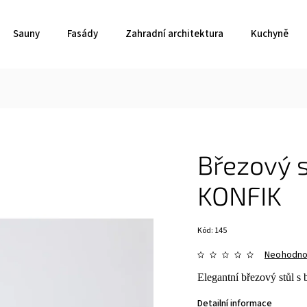
Sauny
Fasády
Zahradní architektura
Kuchyně
Březový s
KONFIK
Kód:
145
Neohodn
Elegantní březový stůl 
Detailní informace