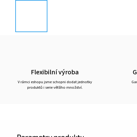
Flexibilní výroba
G
V rámci eshopu jsme schopni dodat jednotky
Gar
produktů i serie většího množství.
Parametry produktu