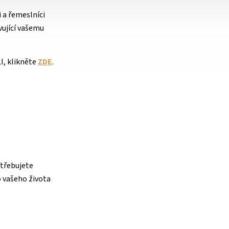
i a řemeslníci
vující vašemu
I, klikněte
ZDE
.
otřebujete
o vašeho života