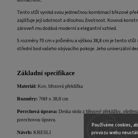
Tento stůl vyniká svou jedinečnou kombinací březové přek
zajišťuje její odolnost a dlouhou životnost. Kovová kons
zároveň mu dodává moderní a elegantní vzhled.
S rozměry 70 cm v průměru a výškou 38,8 cm je tento stůl id
střední bod vašeho obývacího pokoje. Jeho univerzální desi
Základní specifikace
Materiál:
Kov, březová překližka
Rozměry:
70Ø x 38,8 cm
Povrchová úprava:
Deska stolu z březové překližky, ošetře
povrchovou úpravu.
Používáme cookies, ab
provozu webu neustále
Návrh:
KRESLI