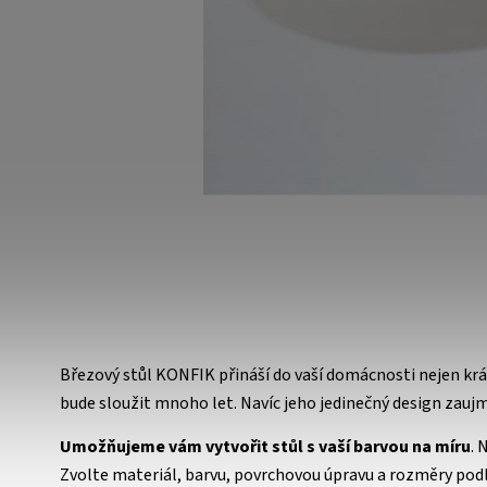
Březový stůl KONFIK přináší do vaší domácnosti nejen krás
bude sloužit mnoho let. Navíc jeho jedinečný design zauj
Umožňujeme vám vytvořit stůl s vaší barvou na míru
. 
Zvolte materiál, barvu, povrchovou úpravu a rozměry podl