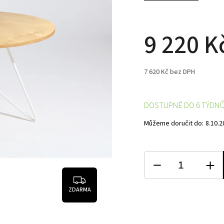
9 220 K
7 620 Kč bez DPH
DOSTUPNÉ DO 6 TÝDN
Můžeme doručit do:
8.10.2
ZDARMA