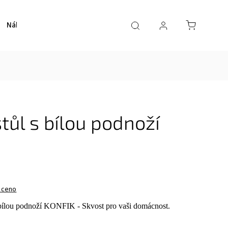
Nábytek
Schodiště
Obklady
E-shop
O nás
tůl s bílou podnoží
oceno
s bílou podnoží KONFIK - Skvost pro vaši domácnost
.