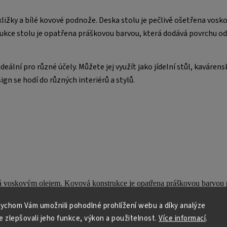
ližky a bílé kovové podnože. Deska stolu je pečlivě ošetřena vosk
trukce stolu je opatřena práškovou barvou, která dodává povrchu o
eální pro různé účely. Můžete jej využít jako jídelní stůl, kavárens
gn se hodí do různých interiérů a stylů.
ná voskovým olejem. Kovová konstrukce je opatřena práškovou barvou 
ychom Vám umožnili pohodlné prohlížení webu a díky analýze
 zlepšovali jeho funkce, výkon a použitelnost.
Více informací
.