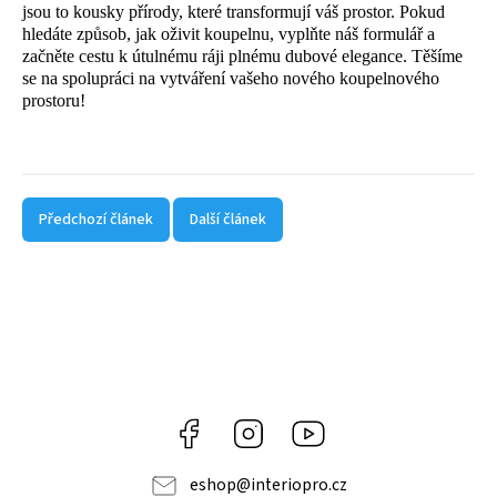
jsou to kousky přírody, které transformují váš prostor. Pokud
hledáte způsob, jak oživit koupelnu, vyplňte náš formulář a
začněte cestu k útulnému ráji plnému dubové elegance. Těšíme
se na spolupráci na vytváření vašeho nového koupelnového
prostoru!
Předchozí článek
Další článek
Facebook
Instagram
Youtube
eshop
@
interiopro.cz