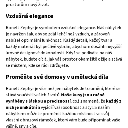
prostorům nový život.
Vzdušná elegance
Ronelt Zephyr je symbolem vzdušné elegance. Náš nábytek
je navržen tak, aby se zdál lehčí než vzduch, a zároveň
nabízel optimální funkčnost. Každý detail, každý tvar a
každý materiál byl pečlivě vybrán, abychom dosáhli nejvyšší
úrovně designové dokonalosti. Když se podíváte na náš
nábytek, budete cítit, jak váš prostor okamžitě ožije a stává
se místem, kde se rádi zdržujete.
Proměňte své domovy v umělecká díla
Ronelt Zephyr je více než jen nábytek. Je to umění, které se
stává součástí vašich životů.
Naše kusy jsou ručně
vyráběny s láskou a precizností
, což znamená, že
každý z
nich je unikátní
a vyjádří vaši osobnost a styl. S naším
nábytkem můžete proměnit každou místnost ve svůj
vlastní obrazový rámeček, který vám bude připomínat vaše
vášně, sny a cíle.