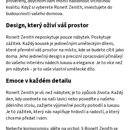
prověřeny, abychom vám mohli nabídnout vrcholnou
kvalitu. Když si vyberete Ronelt Zenith, investujete do
budoucnosti vašeho domova..
Design, který oživí váš prostor
Ronelt Zenith neposkytuje pouze nábytek. Poskytuje
zážitek. Každý kousek je jedinečným uměleckým dílem,
které přemění váš prostor na místo, kde se budete cítit jako
doma. Jeho jedinečný design a precizní zpracování přinášejí
do vašeho interiéru nádech luxusu a elegance. Je to více než
jen nábytek – je to vaše vlastní umělecké dílo.
Emoce v každém detailu
Ronelt Zenith je víc než nábytek; je to způsob života. Každý
den, kdy usednete na naši lavici nebo posedíte u našeho
jídelního stolu, zažijete výjimečné pocity pohodlí a luxusu.
Je to zážitek, který nás naplňuje hrdostí a radostí, a který
chceme předat i vám.
Neberte kompromisy, jděte na vrchol. S Ronelt Zenith se