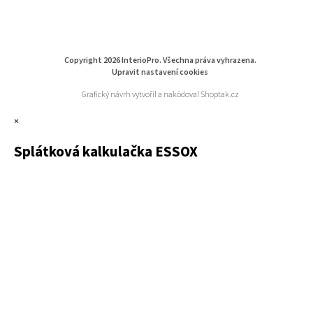
Copyright 2026
InterioPro
. Všechna práva vyhrazena.
Upravit nastavení cookies
Grafický návrh vytvořil a nakódoval
Shoptak.cz
×
Splátková kalkulačka ESSOX