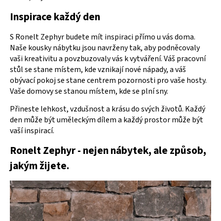
Inspirace každý den
S Ronelt Zephyr budete mít inspiraci přímo u vás doma.
Naše kousky nábytku jsou navrženy tak, aby podněcovaly
vaši kreativitu a povzbuzovaly vás k vytváření. Váš pracovní
stůl se stane místem, kde vznikají nové nápady, a váš
obývací pokoj se stane centrem pozornosti pro vaše hosty.
Vaše domovy se stanou místem, kde se plní sny.
Přineste lehkost, vzdušnost a krásu do svých životů. Každý
den může být uměleckým dílem a každý prostor může být
vaší inspirací.
Ronelt Zephyr - nejen nábytek, ale způsob,
jakým žijete.