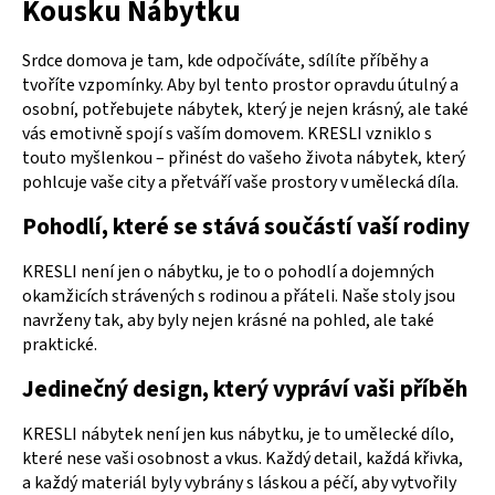
Kousku Nábytku
Srdce domova je tam, kde odpočíváte, sdílíte příběhy a
tvoříte vzpomínky. Aby byl tento prostor opravdu útulný a
osobní, potřebujete nábytek, který je nejen krásný, ale také
vás emotivně spojí s vaším domovem. KRESLI vzniklo s
touto myšlenkou – přinést do vašeho života nábytek, který
pohlcuje vaše city a přetváří vaše prostory v umělecká díla.
Pohodlí, které se stává součástí vaší rodiny
KRESLI není jen o nábytku, je to o pohodlí a dojemných
okamžicích strávených s rodinou a přáteli. Naše stoly jsou
navrženy tak, aby byly nejen krásné na pohled, ale také
praktické.
Jedinečný design, který vypráví vaši příběh
KRESLI nábytek není jen kus nábytku, je to umělecké dílo,
které nese vaši osobnost a vkus. Každý detail, každá křivka,
a každý materiál byly vybrány s láskou a péčí, aby vytvořily