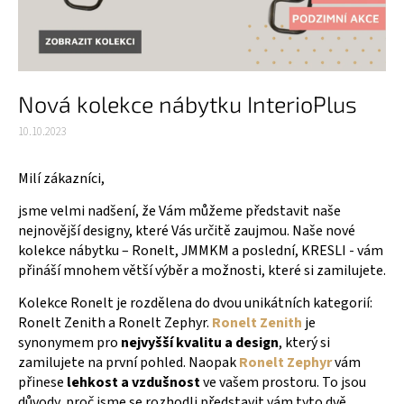
Nová kolekce nábytku InterioPlus
10.10.2023
Milí zákazníci,
jsme velmi nadšení, že Vám můžeme představit naše
nejnovější designy, které Vás určitě zaujmou. Naše nové
kolekce nábytku – Ronelt, JMMKM a poslední, KRESLI - vám
přináší mnohem větší výběr a možnosti, které si zamilujete.
Kolekce Ronelt je rozdělena do dvou unikátních kategorií:
Ronelt Zenith a Ronelt Zephyr.
Ronelt Zenith
je
synonymem pro
nejvyšší kvalitu a design
, který si
zamilujete na první pohled. Naopak
Ronelt Zephyr
vám
přinese
lehkost a vzdušnost
ve vašem prostoru. To jsou
důvody, proč jsme se rozhodli představit vám tyto dvě