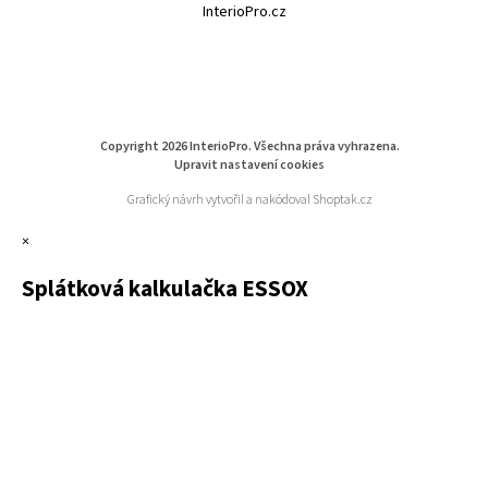
InterioPro.cz
Copyright 2026
InterioPro
. Všechna práva vyhrazena.
Upravit nastavení cookies
Grafický návrh vytvořil a nakódoval
Shoptak.cz
×
Splátková kalkulačka ESSOX