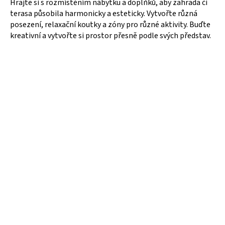
Hrajte si s rozmístěním nábytku a doplňků, aby zahrada či
terasa působila harmonicky a esteticky. Vytvořte různá
posezení, relaxační koutky a zóny pro různé aktivity. Buďte
kreativní a vytvořte si prostor přesně podle svých představ.