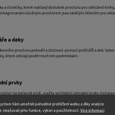
ky a stolečky, které nabízejí dostatek prostoru pro odložení knihy
 integrovaným úložným prostorem jsou skvělým řešením pro uklád
áře a deky
nkovního prostoru pohodlí a útulnost pomocí polštářů a dek. Vyber
ály, které odolají povětrnostním podmínkám.
adní prvky
rostor na balkoně plně, zvažte vertikální zahradní prvky. Instalac
ý a osvěžující vzhled, ale také vám umožní pěstovat bylinky nebo 
ychom Vám umožnili pohodlné prohlížení webu a díky analýze
 zlepšovali jeho funkce, výkon a použitelnost.
Více informací
.