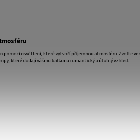
atmosféru
n pomocí osvětlení, které vytvoří příjemnou atmosféru. Zvolte ve
ampy, které dodají vášmu balkonu romantický a útulný vzhled.