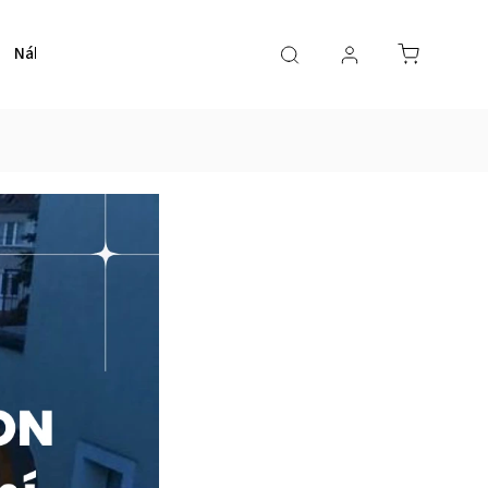
Nábytek
Schodiště
Obklady
E-shop
O nás