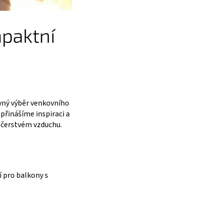
mpaktní
ávný výběr venkovního
přinášíme inspiraci a
 čerstvém vzduchu.
ní pro balkony s