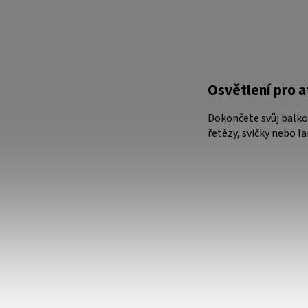
Osvětlení pro 
Dokončete svůj balko
řetězy, svíčky nebo l