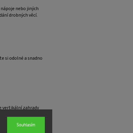
, nápoje nebo jiných
ání drobných věcí.
te si odolné a snadno
e vertikální zahrady
malé rostliny na
Souhlasím