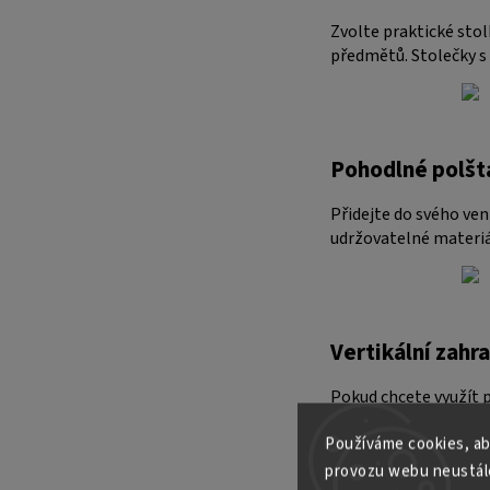
Zvolte praktické stol
předmětů. Stolečky s
Pohodlné polšt
Přidejte do svého ve
udržovatelné materi
Vertikální zahr
Pokud chcete využít p
nejenže vytvoří zelen
Používáme cookies, ab
balkoně.
provozu webu neustále