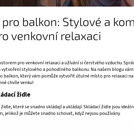
pro balkon: Stylové a ko
ro venkovní relaxaci
storem pro venkovní relaxaci a užívání si čerstvého vzduchu. Spr
ro vytvoření stylového a pohodlného balkonu. Na našem blogu vám 
o balkon, který vám pomůže vytvořit útulné místo pro relaxaci na
mné chvíle venku!
ádací židle
idle, které se snadno skládají a ukládají. Skládací židle jsou ideál
jelikož je můžete snadno schovat, když nejsou používány.