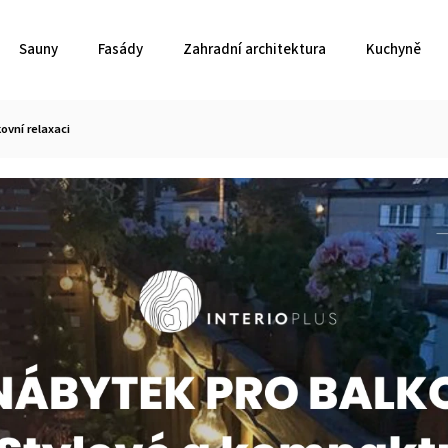
Sauny
Fasády
Zahradní architektura
Kuchyně
ovní relaxaci