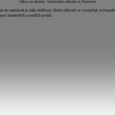
Odkaz na obrázky:
Industriální nábytek na Pinterestu
t do minulosti je stále oblíbený. Retro nábytek se vyznačuje zvýrazně
ací moderních a starších prvků.