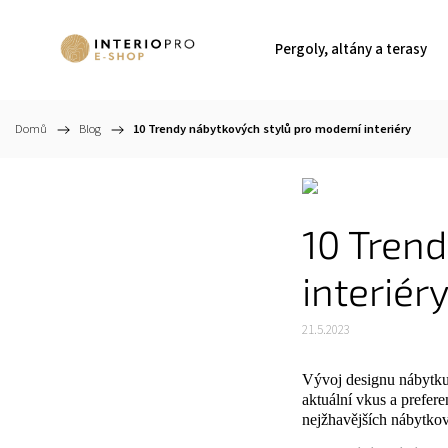
Pergoly, altány a terasy
Domů
/
Blog
/
10 Trendy nábytkových stylů pro moderní interiéry
10 Tren
interiér
21.5.2023
Vývoj designu nábytku a
aktuální vkus a prefere
nejžhavějších nábytkov