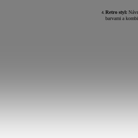
Retro styl:
Návra
barvami a kombin