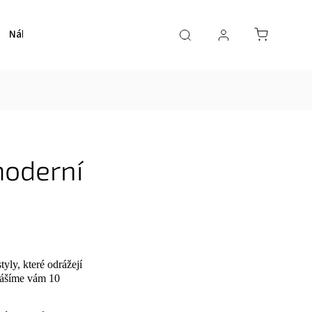
Nábytek
Schodiště
Obklady
E-shop
O nás
moderní
yly, které odrážejí
inášíme vám 10