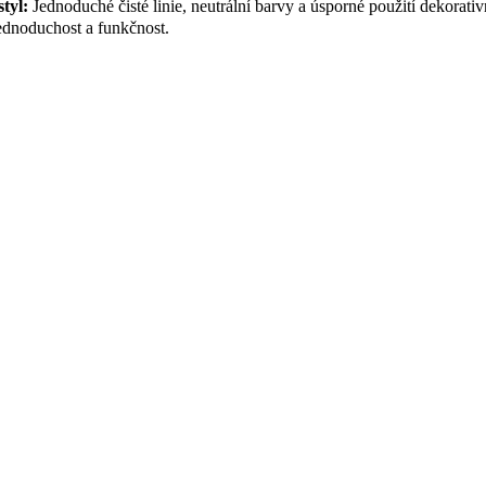
tyl:
Jednoduché čisté linie, neutrální barvy a úsporné použití dekorativ
ednoduchost a funkčnost.