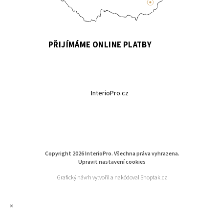
PŘIJÍMÁME ONLINE PLATBY
InterioPro.cz
Copyright 2026
InterioPro
. Všechna práva vyhrazena.
Upravit nastavení cookies
Grafický návrh vytvořil a nakódoval
Shoptak.cz
×