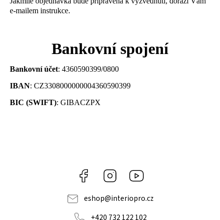
Jakmile objednávka bude připravena k vyzvednutí, dorazí Vám
e-mailem instrukce.
Bankovní spojení
Bankovní účet
: 4360590399/0800
IBAN
: CZ3308000000004360590399
BIC (SWIFT)
: GIBACZPX
Facebook
Instagram
Youtube
eshop
@
interiopro.cz
+420 732 122 102