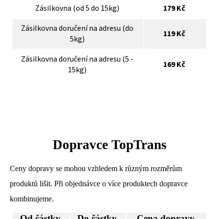
Zásilkovna (od 5 do 15kg)
179 Kč
Zásilkovna doručení na adresu (do
119 Kč
5kg)
Zásilkovna doručení na adresu (5 -
169 Kč
15kg)
Dopravce TopTrans
Ceny dopravy se mohou vzhledem k různým rozměrům
produktů lišit. Při objednávce o více produktech dopravce
kombinujeme.
Od částky
Do částky
Cena dopravy